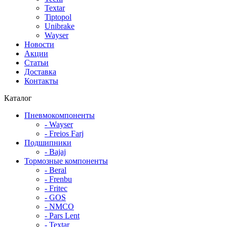
Textar
Tiptopol
Unibrake
Wayser
Новости
Акции
Статьи
Доставка
Контакты
Каталог
Пневмокомпоненты
- Wayser
- Freios Farj
Подшипники
- Bajaj
Тормозные компоненты
- Beral
- Frenbu
- Fritec
- GOS
- NMCO
- Pars Lent
- Textar