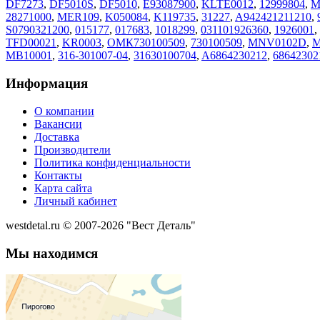
DF7273
,
DF5010S
,
DF5010
,
E93087900
,
KLTE0012
,
12999804
,
M
28271000
,
MER109
,
K050084
,
K119735
,
31227
,
A942421211210
,
S0790321200
,
015177
,
017683
,
1018299
,
031101926360
,
1926001
,
TFD00021
,
KR0003
,
ОМК730100509
,
730100509
,
MNV0102D
,
M
MB10001
,
316-301007-04
,
31630100704
,
A6864230212
,
68642302
Информация
О компании
Вакансии
Доставка
Производители
Политика конфиденциальности
Контакты
Карта сайта
Личный кабинет
westdetal.ru © 2007-2026 "Вест Деталь"
Мы находимся