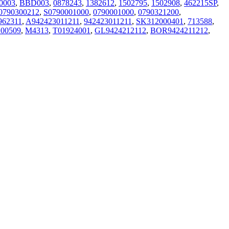
0003
,
BBD003
,
0878243
,
1382612
,
1502795
,
1502908
,
462215SP
,
0790300212
,
S0790001000
,
0790001000
,
0790321200
,
962311
,
A942423011211
,
942423011211
,
SK312000401
,
713588
,
00509
,
M4313
,
T01924001
,
GL9424212112
,
BOR9424211212
,