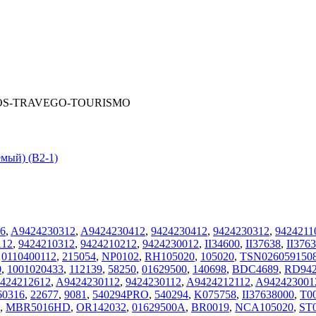
TROS-TRAVEGO-TOURISMO
мый) (В2-1)
6
,
A9424230312
,
A9424230412
,
9424230412
,
9424230312
,
9424211
112
,
9424210312
,
9424210212
,
9424230012
,
II34600
,
II37638
,
II376
,
0110400112
,
215054
,
NP0102
,
RH105020
,
105020
,
TSN026059150
0
,
1001020433
,
112139
,
58250
,
01629500
,
140698
,
BDC4689
,
RD942
424212612
,
A9424230112
,
9424230112
,
A9424212112
,
A942423001
60316
,
22677
,
9081
,
540294PRO
,
540294
,
K075758
,
II37638000
,
T0
,
MBR5016HD
,
OR142032
,
01629500A
,
BR0019
,
NCA105020
,
ST