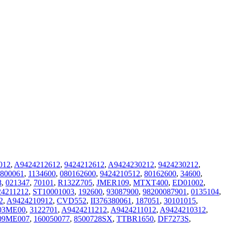
012
,
A9424212612
,
9424212612
,
A9424230212
,
9424230212
,
3800061
,
1134600
,
080162600
,
9424210512
,
80162600
,
34600
,
8
,
021347
,
70101
,
R132Z705
,
JMER109
,
MTXT400
,
ED01002
,
4211212
,
ST10001003
,
192600
,
93087900
,
98200087901
,
0135104
,
2
,
A9424210912
,
CVD552
,
II376380061
,
187051
,
30101015
,
03ME00
,
3122701
,
A9424211212
,
A9424211012
,
A9424210312
,
09ME007
,
160050077
,
8500728SX
,
TTBR1650
,
DF7273S
,