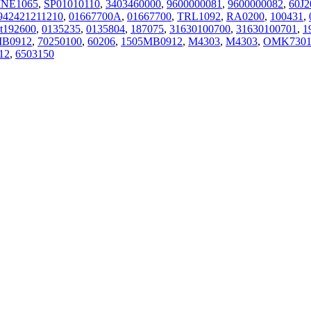
NE1065
,
SP01010110
,
3403460000
,
9600000081
,
9600000082
,
60J2
942421211210
,
01667700A
,
01667700
,
TRL1092
,
RA0200
,
100431
,
t192600
,
0135235
,
0135804
,
187075
,
31630100700
,
31630100701
,
1
B0912
,
70250100
,
60206
,
1505MB0912
,
M4303
,
М4303
,
OMK7301
12
,
6503150