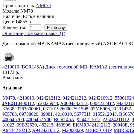
Производитель:
NMCO
Модель:
NM78
Наличие:
Есть в наличии
Цена: 14855 р.
Количество:
Описание
Похожие товары (1)
Диск тормозной MB, KAMAZ (вентилируемый) AXOR-AC
4210010 (BCR145A) Диск тормозной MB, KAMAZ (вентилируе
13173 р.
В корзину
Аналоги:
NM78
,
4210010
,
9424212112
,
9424211212
,
9424210912
,
55001924
JAE0110400112
,
550025943
,
A0004232412
,
0004232412
,
9424211
37638
,
3763800061
,
031101926000
,
591508
,
02ME006
,
FCR145A
955783
,
09738020
,
09081
,
4210010
,
567751J
,
0155212043
,
BS657
400645700
,
4006457A00
,
BCR145A
,
9244211012
,
A9424211112
,
9
31023
,
09B32530
,
462215
,
463996
,
EKMR9424212112
,
20040E
,
9
A9424210212
,
A9424210512
,
M2000029
,
MBR5016HP
,
MBR5016