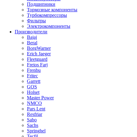
Подшипники
Тормозные компоненты
Турбокомпрессоры
Фильтры
Электрокомпоненты
Производители
Bajaj
Beral
BorgWarner
Erich Jaeger
Fleetguard
Freios Farj
Frenbu
Fritec
Garrett
GOS
Holset
Master Power
NMCO
Pars Lent
Resfriar
Sabo
Sachs
Springhel
Tecfil