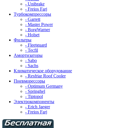
- Unibrake
- Freios Farj
Турбокомпрессоры
- Garrett
- Master Power
- BorgWarner
- Holset
Фильтры
- Fleetguard
- Tecfil
Амортизаторы
- Sabo
- Sachs
Климатическое оборудование
- Resfriar Roof Cooler
Пневморессоры
- Optimum Germany
- Springhel
- Tiptopol
Электрокомпоненты
- Erich Jaeger
- Freios Farj