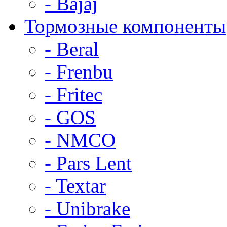
- Bajaj
Тормозные компоненты
- Beral
- Frenbu
- Fritec
- GOS
- NMCO
- Pars Lent
- Textar
- Unibrake