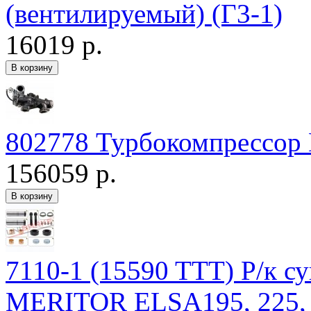
(вентилируемый) (Г3-1)
16019 р.
802778 Турбокомпрессор 
156059 р.
7110-1 (15590 TTT) Р/к с
MERITOR ELSA195, 225, 