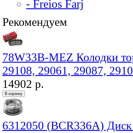
- Freios Farj
Рекомендуем
78W33B-MEZ Колодки тор
29108, 29061, 29087, 2910
14902 р.
6312050 (BCR336A) Дис