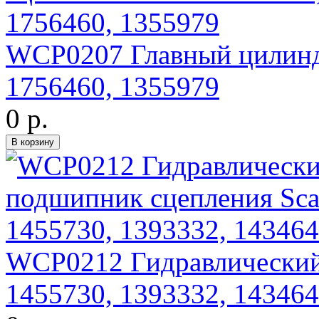
WCP0207 Главный цилиндр
1756460, 1355979
0 р.
WCP0212 Гидравлический
1455730, 1393332, 14346