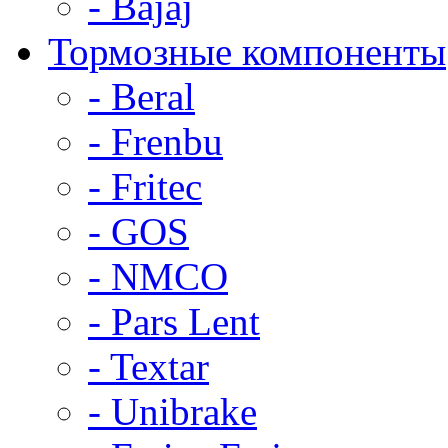
- Bajaj
Тормозные компоненты
- Beral
- Frenbu
- Fritec
- GOS
- NMCO
- Pars Lent
- Textar
- Unibrake