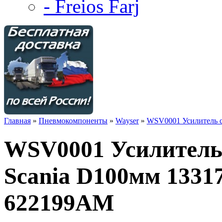
- Freios Farj
Главная
»
Пневмокомпоненты
»
Wayser
»
WSV0001 Усилитель с
WSV0001 Усилитель
Scania D100мм 13317
622199AM