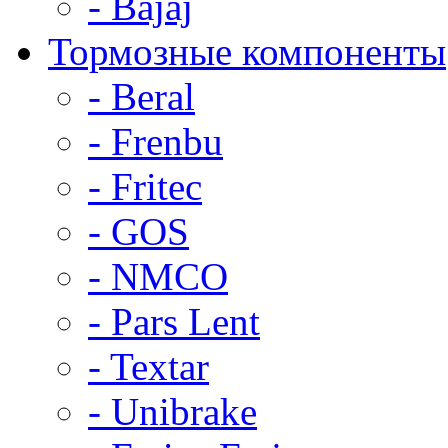
- Bajaj
Тормозные компоненты
- Beral
- Frenbu
- Fritec
- GOS
- NMCO
- Pars Lent
- Textar
- Unibrake