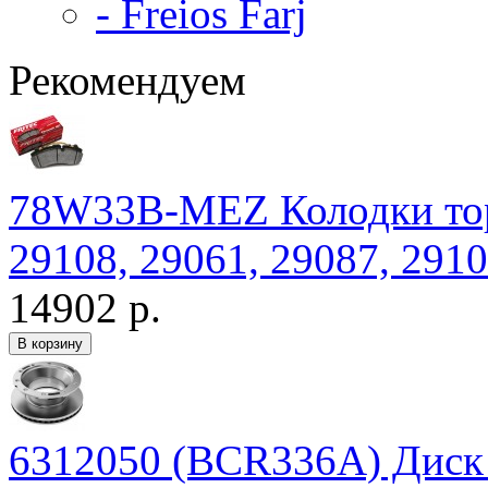
- Freios Farj
Рекомендуем
78W33B-MEZ Колодки тор
29108, 29061, 29087, 2910
14902 р.
6312050 (BCR336A) Дис