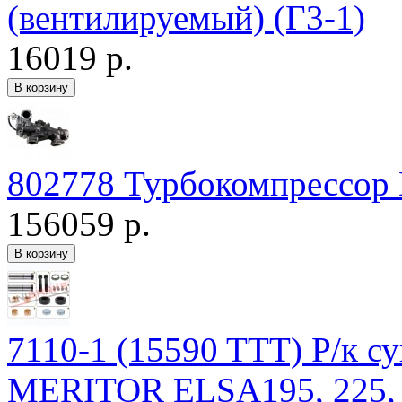
(вентилируемый) (Г3-1)
16019 р.
802778 Турбокомпрессор 
156059 р.
7110-1 (15590 TTT) Р/к с
MERITOR ELSA195, 225, 