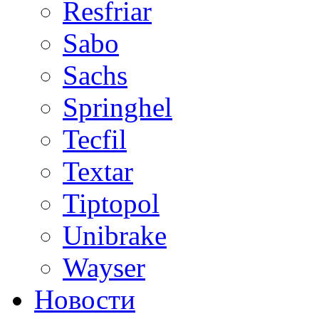
Resfriar
Sabo
Sachs
Springhel
Tecfil
Textar
Tiptopol
Unibrake
Wayser
Новости