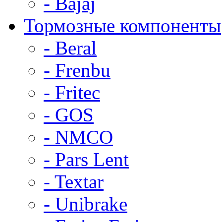
- Bajaj
Тормозные компоненты
- Beral
- Frenbu
- Fritec
- GOS
- NMCO
- Pars Lent
- Textar
- Unibrake