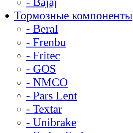
- Bajaj
Тормозные компоненты
- Beral
- Frenbu
- Fritec
- GOS
- NMCO
- Pars Lent
- Textar
- Unibrake