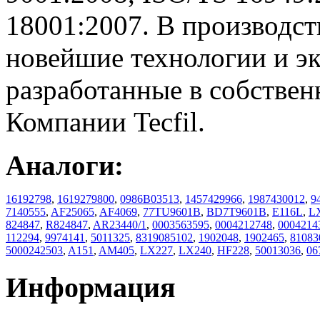
18001:2007. В производс
новейшие технологии и э
разработанные в собствен
Компании Tecfil.
Аналоги:
16192798
,
1619279800
,
0986B03513
,
1457429966
,
1987430012
,
9
7140555
,
AF25065
,
AF4069
,
77TU9601B
,
BD7T9601B
,
E116L
,
L
824847
,
R824847
,
AR23440/1
,
0003563595
,
0004212748
,
0004214
112294
,
9974141
,
5011325
,
8319085102
,
1902048
,
1902465
,
81083
5000242503
,
A151
,
AM405
,
LX227
,
LX240
,
HF228
,
50013036
,
06
Информация