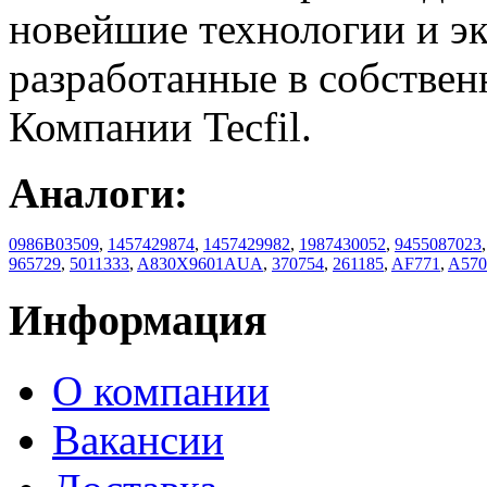
новейшие технологии и э
разработанные в собствен
Компании Tecfil.
Аналоги:
0986B03509
,
1457429874
,
1457429982
,
1987430052
,
9455087023
965729
,
5011333
,
A830X9601AUA
,
370754
,
261185
,
AF771
,
A570
Информация
О компании
Вакансии