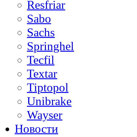
Resfriar
Sabo
Sachs
Springhel
Tecfil
Textar
Tiptopol
Unibrake
Wayser
Новости