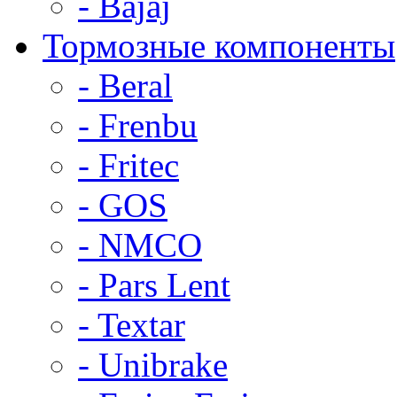
- Bajaj
Тормозные компоненты
- Beral
- Frenbu
- Fritec
- GOS
- NMCO
- Pars Lent
- Textar
- Unibrake