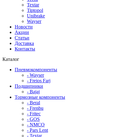
Textar
Tiptopol
Unibrake
Wayser
Новости
Акции
Статьи
Доставка
Контакты
Каталог
Пневмокомпоненты
- Wayser
- Freios Farj
Подшипники
- Bajaj
Тормозные компоненты
- Beral
- Frenbu
- Fritec
- GOS
- NMCO
- Pars Lent
- Textar