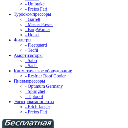
- Unibrake
- Freios Farj
Турбокомпрессоры
- Garrett
- Master Power
- BorgWarner
- Holset
Фильтры
- Fleetguard
- Tecfil
Амортизаторы
- Sabo
- Sachs
Климатическое оборудование
- Resfriar Roof Cooler
Пневморессоры
- Optimum Germany
- Springhel
- Tiptopol
Электрокомпоненты
- Erich Jaeger
- Freios Farj