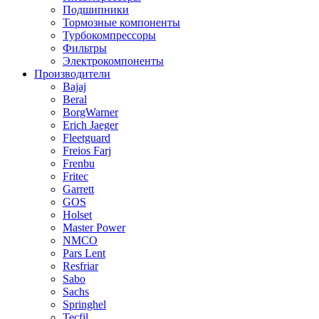
Подшипники
Тормозные компоненты
Турбокомпрессоры
Фильтры
Электрокомпоненты
Производители
Bajaj
Beral
BorgWarner
Erich Jaeger
Fleetguard
Freios Farj
Frenbu
Fritec
Garrett
GOS
Holset
Master Power
NMCO
Pars Lent
Resfriar
Sabo
Sachs
Springhel
Tecfil