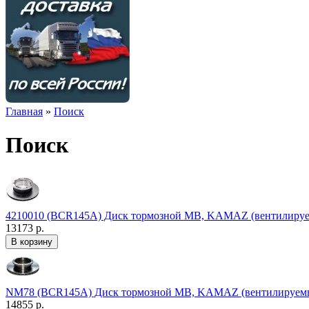
Главная
»
Поиск
Поиск
4210010 (BCR145A) Диск тормозной MB, KAMAZ (вентилируе
13173 р.
NM78 (BCR145A) Диск тормозной MB, KAMAZ (вентилируемы
14855 р.