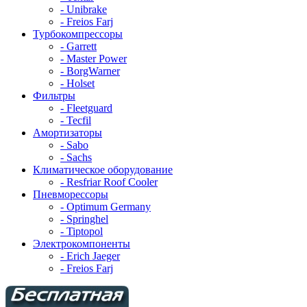
- Unibrake
- Freios Farj
Турбокомпрессоры
- Garrett
- Master Power
- BorgWarner
- Holset
Фильтры
- Fleetguard
- Tecfil
Амортизаторы
- Sabo
- Sachs
Климатическое оборудование
- Resfriar Roof Cooler
Пневморессоры
- Optimum Germany
- Springhel
- Tiptopol
Электрокомпоненты
- Erich Jaeger
- Freios Farj