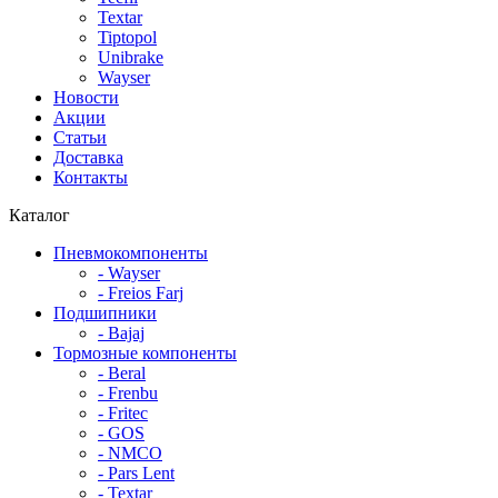
Textar
Tiptopol
Unibrake
Wayser
Новости
Акции
Статьи
Доставка
Контакты
Каталог
Пневмокомпоненты
- Wayser
- Freios Farj
Подшипники
- Bajaj
Тормозные компоненты
- Beral
- Frenbu
- Fritec
- GOS
- NMCO
- Pars Lent
- Textar