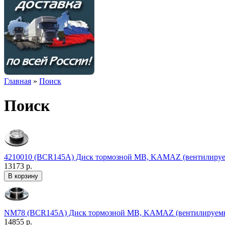
Главная
»
Поиск
Поиск
4210010 (BCR145A) Диск тормозной MB, KAMAZ (вентилируе
13173 р.
NM78 (BCR145A) Диск тормозной MB, KAMAZ (вентилируемы
14855 р.