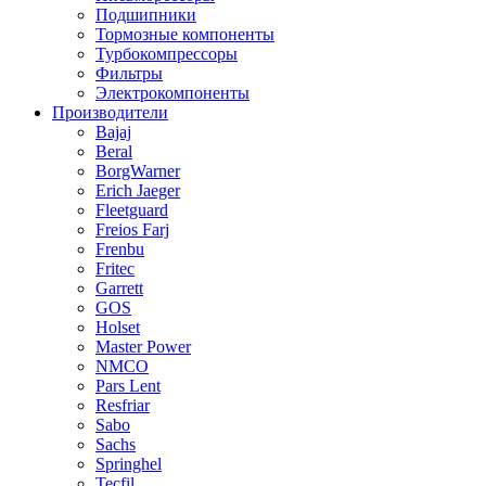
Подшипники
Тормозные компоненты
Турбокомпрессоры
Фильтры
Электрокомпоненты
Производители
Bajaj
Beral
BorgWarner
Erich Jaeger
Fleetguard
Freios Farj
Frenbu
Fritec
Garrett
GOS
Holset
Master Power
NMCO
Pars Lent
Resfriar
Sabo
Sachs
Springhel
Tecfil