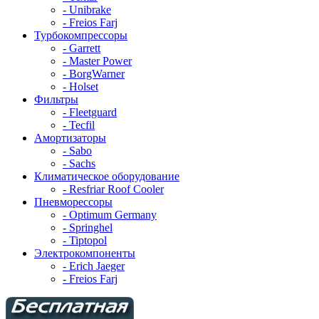
- Unibrake
- Freios Farj
Турбокомпрессоры
- Garrett
- Master Power
- BorgWarner
- Holset
Фильтры
- Fleetguard
- Tecfil
Амортизаторы
- Sabo
- Sachs
Климатическое оборудование
- Resfriar Roof Cooler
Пневморессоры
- Optimum Germany
- Springhel
- Tiptopol
Электрокомпоненты
- Erich Jaeger
- Freios Farj