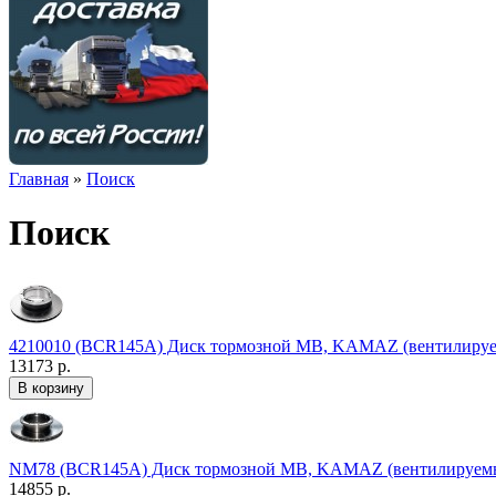
Главная
»
Поиск
Поиск
4210010 (BCR145A) Диск тормозной MB, KAMAZ (вентилируе
13173 р.
NM78 (BCR145A) Диск тормозной MB, KAMAZ (вентилируемы
14855 р.