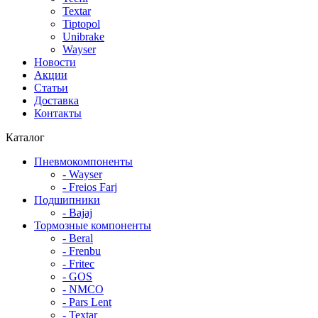
Textar
Tiptopol
Unibrake
Wayser
Новости
Акции
Статьи
Доставка
Контакты
Каталог
Пневмокомпоненты
- Wayser
- Freios Farj
Подшипники
- Bajaj
Тормозные компоненты
- Beral
- Frenbu
- Fritec
- GOS
- NMCO
- Pars Lent
- Textar