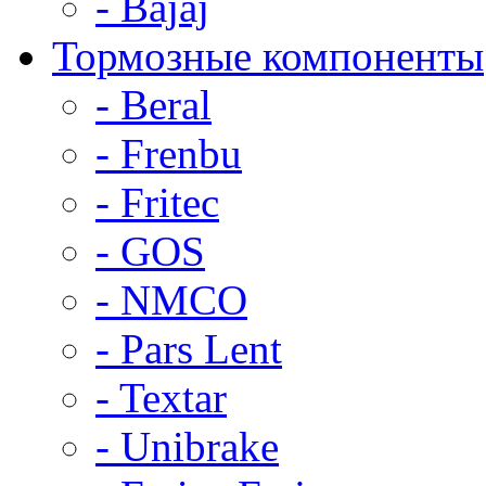
- Bajaj
Тормозные компоненты
- Beral
- Frenbu
- Fritec
- GOS
- NMCO
- Pars Lent
- Textar
- Unibrake