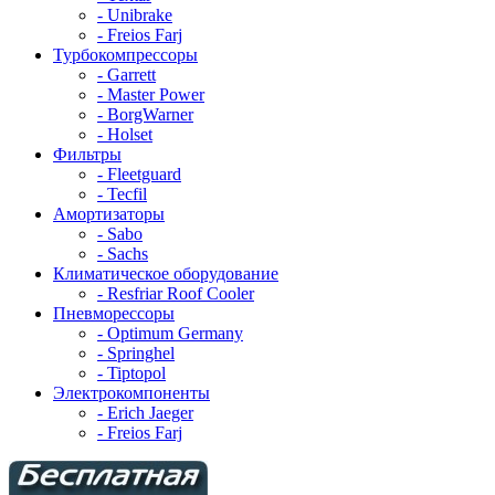
- Unibrake
- Freios Farj
Турбокомпрессоры
- Garrett
- Master Power
- BorgWarner
- Holset
Фильтры
- Fleetguard
- Tecfil
Амортизаторы
- Sabo
- Sachs
Климатическое оборудование
- Resfriar Roof Cooler
Пневморессоры
- Optimum Germany
- Springhel
- Tiptopol
Электрокомпоненты
- Erich Jaeger
- Freios Farj