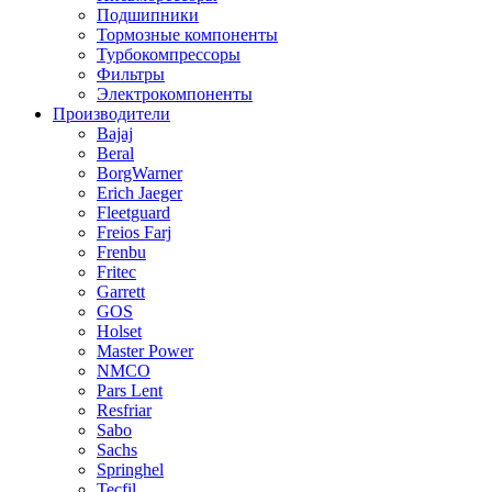
Подшипники
Тормозные компоненты
Турбокомпрессоры
Фильтры
Электрокомпоненты
Производители
Bajaj
Beral
BorgWarner
Erich Jaeger
Fleetguard
Freios Farj
Frenbu
Fritec
Garrett
GOS
Holset
Master Power
NMCO
Pars Lent
Resfriar
Sabo
Sachs
Springhel
Tecfil