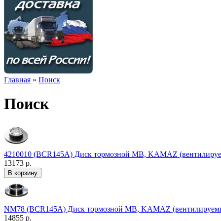
Главная
»
Поиск
Поиск
4210010 (BCR145A) Диск тормозной MB, KAMAZ (вентилируе
13173 р.
NM78 (BCR145A) Диск тормозной MB, KAMAZ (вентилируемы
14855 р.