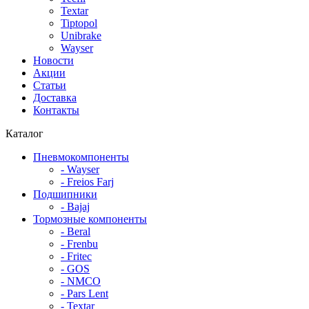
Textar
Tiptopol
Unibrake
Wayser
Новости
Акции
Статьи
Доставка
Контакты
Каталог
Пневмокомпоненты
- Wayser
- Freios Farj
Подшипники
- Bajaj
Тормозные компоненты
- Beral
- Frenbu
- Fritec
- GOS
- NMCO
- Pars Lent
- Textar