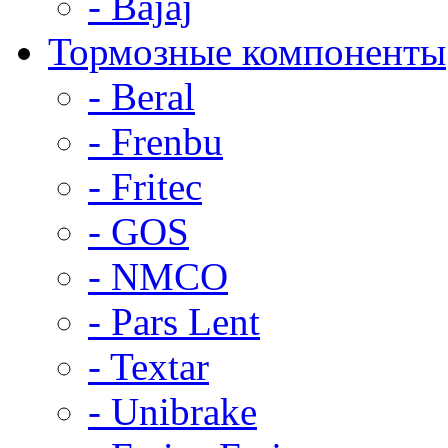
- Bajaj
Тормозные компоненты
- Beral
- Frenbu
- Fritec
- GOS
- NMCO
- Pars Lent
- Textar
- Unibrake