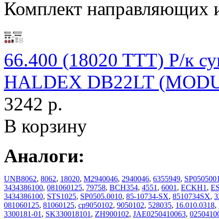
Комплект направляющих 
66.400 (18020 TTT) Р/к с
HALDEX DB22LT (MODUL 
3242 р.
В корзину
Аналоги:
UNB8062
,
8062
,
18020
,
M2940046
,
2940046
,
6355949
,
SP050500
3434386100
,
081060125
,
79758
,
BCH354
,
4551
,
6001
,
ECKH1
,
ES
3434386100
,
STS1025
,
SP0505.0010
,
85-10734-SX
,
8510734SX
,
3
081060125
,
81060125
,
cp9050102
,
9050102
,
528035
,
16.010.0318
,
3300181-01
,
SK330018101
,
ZH900102
,
JAE0250410063
,
0250410