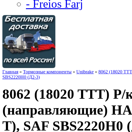
- Freios Farj
Главная
»
Тормозные компоненты
»
Unibrake
»
8062 (18020 TT
SBS2220H0 (Д2-3)
8062 (18020 TTT) Р/
(направляющие) H
T), SAF SBS2220H0 (