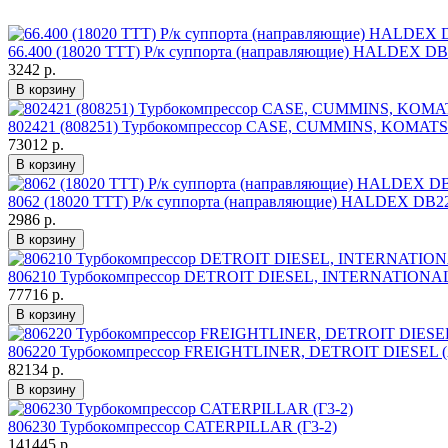
66.400 (18020 TTT) Р/к суппорта (направляющие) HALDEX D
3242 р.
802421 (808251) Турбокомпрессор CASE, CUMMINS, KOMATSU
73012 р.
8062 (18020 TTT) Р/к суппорта (направляющие) HALDEX DB2
2986 р.
806210 Турбокомпрессор DETROIT DIESEL, INTERNATIONA
77716 р.
806220 Турбокомпрессор FREIGHTLINER, DETROIT DIESEL (
82134 р.
806230 Турбокомпрессор CATERPILLAR (Г3-2)
141445 р.