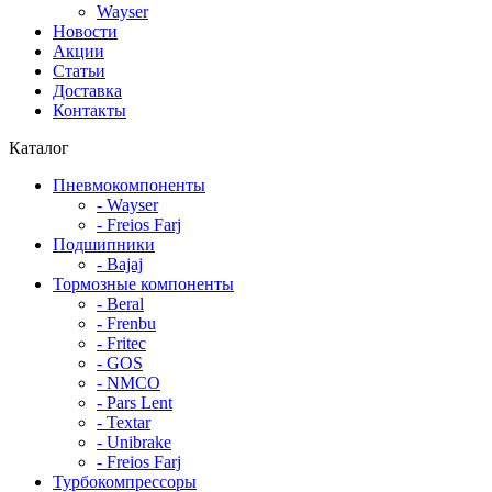
Wayser
Новости
Акции
Статьи
Доставка
Контакты
Каталог
Пневмокомпоненты
- Wayser
- Freios Farj
Подшипники
- Bajaj
Тормозные компоненты
- Beral
- Frenbu
- Fritec
- GOS
- NMCO
- Pars Lent
- Textar
- Unibrake
- Freios Farj
Турбокомпрессоры