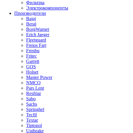
Фильтры
Электрокомпоненты
Производители
Bajaj
Beral
BorgWarner
Erich Jaeger
Fleetguard
Freios Farj
Frenbu
Fritec
Garrett
GOS
Holset
Master Power
NMCO
Pars Lent
Resfriar
Sabo
Sachs
Springhel
Tecfil
Textar
Tiptopol
Unibrake