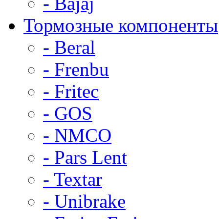
- Bajaj
Тормозные компоненты
- Beral
- Frenbu
- Fritec
- GOS
- NMCO
- Pars Lent
- Textar
- Unibrake