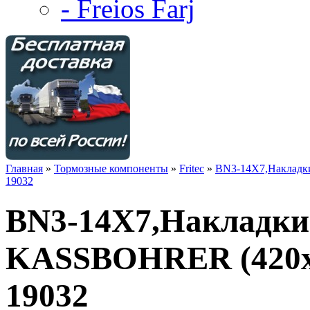
- Freios Farj
Главная
»
Тормозные компоненты
»
Fritec
»
BN3-14X7,Накладк
19032
BN3-14X7,Накладки
KASSBOHRER (420x
19032