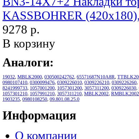
BN3-14X7+2 Накладки то
KASSBOHRER (420x180)
9278 р.
В корзину
Аналоги:
19032
,
MBLK2000
,
030500242762
,
65571687N10A8R
,
TTBLK20
0980107410
,
0300099476
,
0309226010
,
0309226210
,
0309226260
,
8241999733
,
1057001200
,
1057301200
,
3057311200
,
0309226030
,
1057301210
,
1057991210
,
3057311210
,
MBLK2002
,
RMBLK2002
1903235
,
0980108250
,
09.801.08.25.0
Информация
О компании