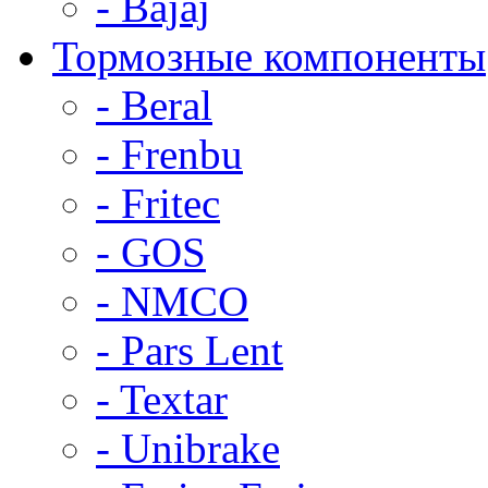
- Bajaj
Тормозные компоненты
- Beral
- Frenbu
- Fritec
- GOS
- NMCO
- Pars Lent
- Textar
- Unibrake