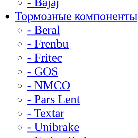
- Bajaj
Тормозные компоненты
- Beral
- Frenbu
- Fritec
- GOS
- NMCO
- Pars Lent
- Textar
- Unibrake