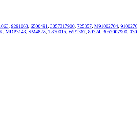
1063
,
9291063
,
6500491
,
3057317900
,
725857
,
M91002704
,
910027
3K
,
MDP3143
,
SM482Z
,
T870015
,
WP1367
,
89724
,
3057007900
,
030