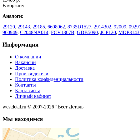
В корзину
Аналоги:
29120
,
29143
,
29185
,
6608962
,
8735D1527
,
2914302
,
92009
,
0929
960949
,
C2048NA014
,
FCV1367B
,
GDB5090
,
JCP120
,
MDP314
Информация
О компании
Вакансии
Доставка
Производители
Политика конфиденциальности
Контакты
Карта сайта
Личный кабинет
westdetal.ru © 2007-2026 "Вест Деталь"
Мы находимся