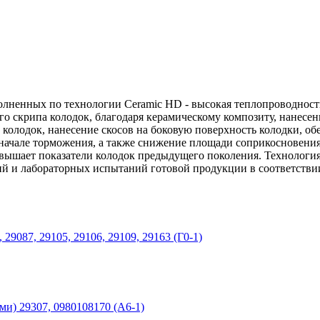
ненных по технологии Ceramic HD - высокая теплопроводность
о скрипа колодок, благодаря керамическому композиту, нанесен
олодок, нанесение скосов на боковую поверхность колодки, об
начале торможения, а также снижение площади соприкосновения
вышает показатели колодок предыдущего поколения. Технология
й и лабораторных испытаний готовой продукции в соответств
9087, 29105, 29106, 29109, 29163 (Г0-1)
ми) 29307, 0980108170 (А6-1)