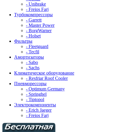
- Unibrake
- Freios Farj
Турбокомпрессоры
- Garrett
- Master Power
- BorgWarner
- Holset
Фильтры
- Fleetguard
- Tecfil
Амортизаторы
- Sabo
- Sachs
Климатическое оборудование
- Resfriar Roof Cooler
Пневморессоры
- Optimum Germany
- Springhel
- Tiptopol
Электрокомпоненты
- Erich Jaeger
- Freios Farj