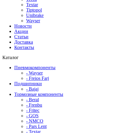
Textar
Tiptopol
Unibrake
Wayser
Новости
Акции
Статьи
Доставка
Контакты
Каталог
Пневмокомпоненты
- Wayser
- Freios Farj
Подшипники
- Bajaj
Тормозные компоненты
- Beral
- Frenbu
- Fritec
- GOS
- NMCO
- Pars Lent
- Textar