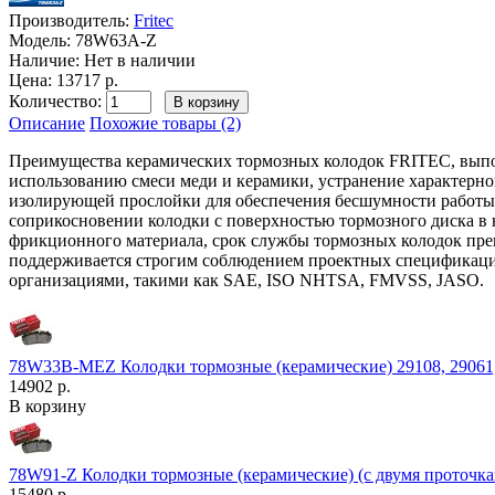
Производитель:
Fritec
Модель:
78W63A-Z
Наличие:
Нет в наличии
Цена: 13717 р.
Количество:
Описание
Похожие товары (2)
Преимущества керамических тормозных колодок FRITEC, выпол
использованию смеси меди и керамики, устранение характерног
изолирующей прослойки для обеспечения бесшумности работы к
соприкосновении колодки с поверхностью тормозного диска в 
фрикционного материала, срок службы тормозных колодок пре
поддерживается строгим соблюдением проектных спецификаци
организациями, такими как SAE, ISO NHTSA, FMVSS, JASO.
78W33B-MEZ Колодки тормозные (керамические) 29108, 29061, 2
14902 р.
В корзину
78W91-Z Колодки тормозные (керамические) (с двумя проточка
15480 р.