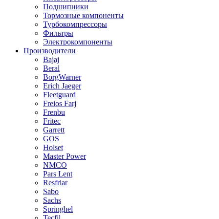
Подшипники
Тормозные компоненты
Турбокомпрессоры
Фильтры
Электрокомпоненты
Производители
Bajaj
Beral
BorgWarner
Erich Jaeger
Fleetguard
Freios Farj
Frenbu
Fritec
Garrett
GOS
Holset
Master Power
NMCO
Pars Lent
Resfriar
Sabo
Sachs
Springhel
Tecfil