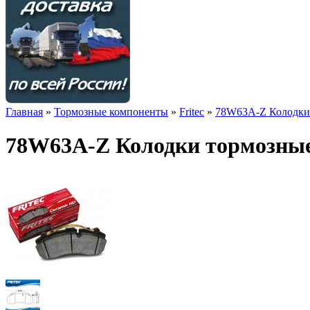
Главная
»
Тормозные компоненты
»
Fritec
»
78W63A-Z Колодки т
78W63A-Z Колодки тормозные (