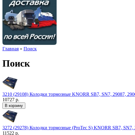
Главная
»
Поиск
Поиск
3210 (29108) Колодки тормозные KNORR SB7, SN7, 29087, 2906
10727 р.
3272 (29278) Колодки тормозные (ProTec S) KNORR SB7, SN7, 2
11522 р.