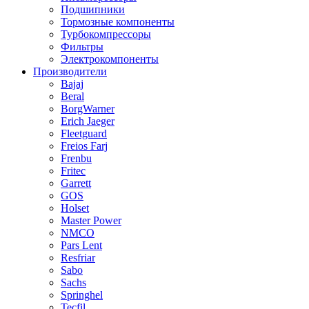
Подшипники
Тормозные компоненты
Турбокомпрессоры
Фильтры
Электрокомпоненты
Производители
Bajaj
Beral
BorgWarner
Erich Jaeger
Fleetguard
Freios Farj
Frenbu
Fritec
Garrett
GOS
Holset
Master Power
NMCO
Pars Lent
Resfriar
Sabo
Sachs
Springhel
Tecfil