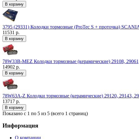
3795 (29331) Колодки тормозные (ProTec S + проточка) SCA
11531 р.
78W33B-MEZ Колодки тормозные (керамические) 29108, 29061, 2
14902 р.
78W63A-Z Колодки тормозные (керамические) 29120, 29143, 2
13717 р.
Показано с 1 по 5 из 5 (всего 1 страниц)
Информация
О компании