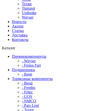
Textar
Tiptopol
Unibrake
Wayser
Новости
Акции
Статьи
Доставка
Контакты
Каталог
Пневмокомпоненты
- Wayser
- Freios Farj
Подшипники
- Bajaj
Тормозные компоненты
- Beral
- Frenbu
- Fritec
- GOS
- NMCO
- Pars Lent
- Textar