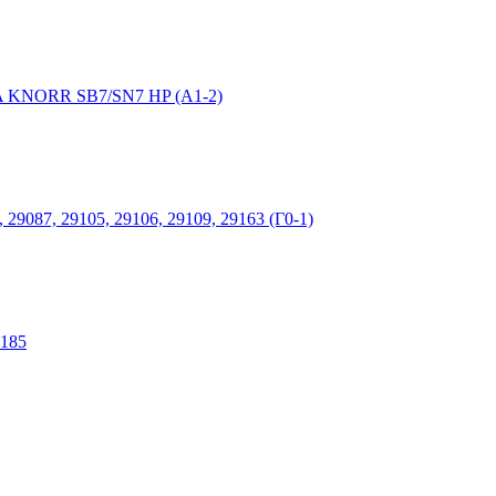
NIA KNORR SB7/SN7 HP (А1-2)
9087, 29105, 29106, 29109, 29163 (Г0-1)
9185