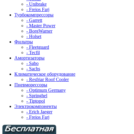
- Unibrake
- Freios Farj
Турбокомпрессоры
- Garrett
- Master Power
- BorgWarner
- Holset
Фильтры
- Fleetguard
- Tecfil
Амортизаторы
- Sabo
- Sachs
Климатическое оборудование
- Resfriar Roof Cooler
Пневморессоры
- Optimum Germany
- Springhel
- Tiptopol
Электрокомпоненты
- Erich Jaeger
- Freios Farj