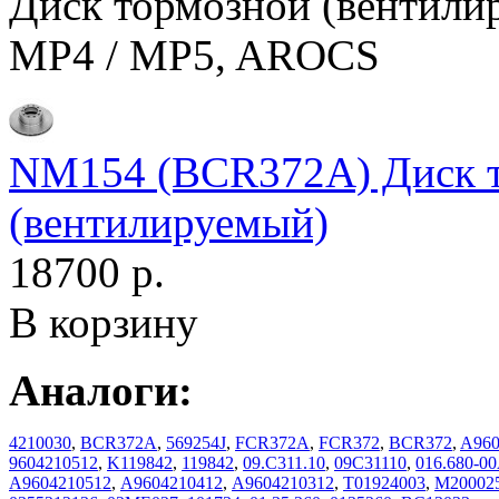
Диск тормозной (венти
MP4 / MP5, AROCS
NM154 (BCR372A) Диск 
(вентилируемый)
18700 р.
В корзину
Аналоги:
4210030
,
BCR372A
,
569254J
,
FCR372A
,
FCR372
,
BCR372
,
A960
9604210512
,
K119842
,
119842
,
09.C311.10
,
09C31110
,
016.680-0
А9604210512
,
А9604210412
,
А9604210312
,
T01924003
,
M20002