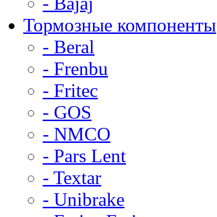
- Bajaj
Тормозные компоненты
- Beral
- Frenbu
- Fritec
- GOS
- NMCO
- Pars Lent
- Textar
- Unibrake