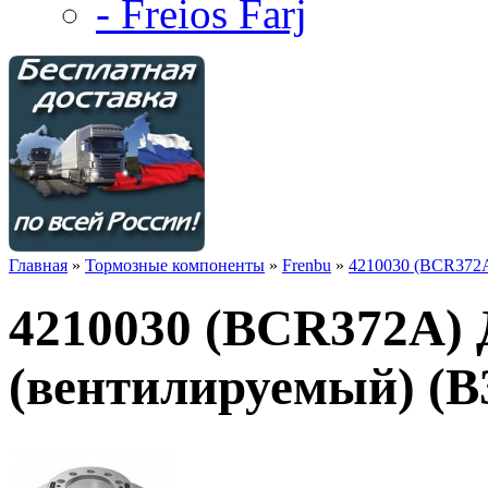
- Freios Farj
Главная
»
Тормозные компоненты
»
Frenbu
»
4210030 (BCR372A
4210030 (BCR372A)
(вентилируемый) (В