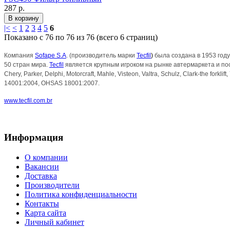
287 р.
|<
<
1
2
3
4
5
6
Показано с 76 по 76 из 76 (всего 6 страниц)
Компания
Sofape S.A
. (производитель марки
Tecfil
)
была создана в 1953 году
50 стран мира.
Tecfil
я
вляется крупным игроком на рынке автермаркета и пос
Chery, Parker, Delphi, Motorcraft, Mahle, Visteon, Valtra, Schulz, Clark-the forkl
14001:2004, OHSAS 18001:2007.
www.tecfil.com.br
Информация
О компании
Вакансии
Доставка
Производители
Политика конфиденциальности
Контакты
Карта сайта
Личный кабинет