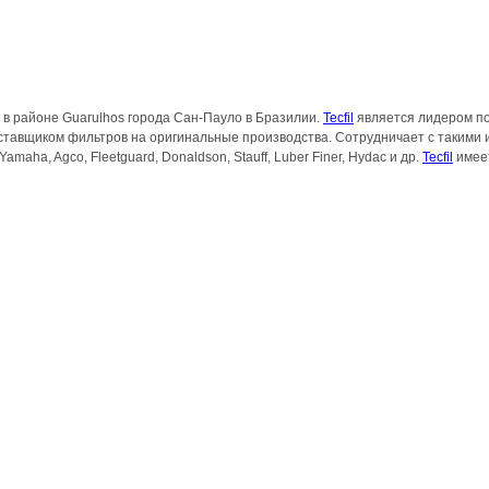
 в районе Guarulhos
города Сан-Пауло в Бразилии.
Tecfil
является лидером по
тавщиком фильтров на оригинальные производства. Сотрудничает с такими изв
ift, Yamaha, Agco, Fleetguard, Donaldson, Stauff, Luber Finer, Hydac и др.
Tecfil
имеет