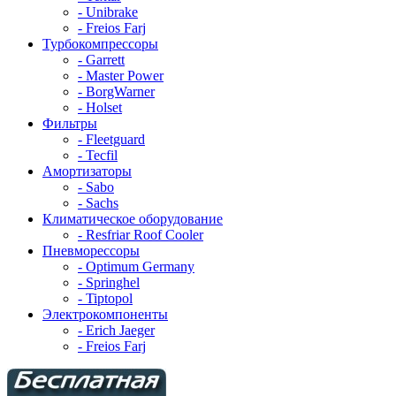
- Unibrake
- Freios Farj
Турбокомпрессоры
- Garrett
- Master Power
- BorgWarner
- Holset
Фильтры
- Fleetguard
- Tecfil
Амортизаторы
- Sabo
- Sachs
Климатическое оборудование
- Resfriar Roof Cooler
Пневморессоры
- Optimum Germany
- Springhel
- Tiptopol
Электрокомпоненты
- Erich Jaeger
- Freios Farj