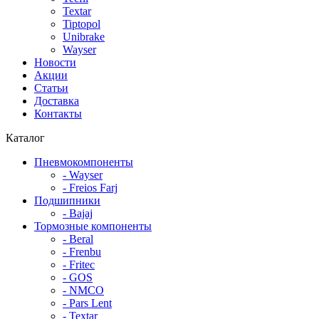
Textar
Tiptopol
Unibrake
Wayser
Новости
Акции
Статьи
Доставка
Контакты
Каталог
Пневмокомпоненты
- Wayser
- Freios Farj
Подшипники
- Bajaj
Тормозные компоненты
- Beral
- Frenbu
- Fritec
- GOS
- NMCO
- Pars Lent
- Textar