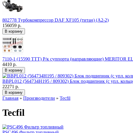
802778 Турбокомпрессор DAF XF105 (титан) (А2-2)
156059 р.
7110-1 (15590 TTT) Р/к суппорта (направляющие) MERITOR EL
4410 р.
BBPL012 (564734H195 / 809302) Блок подшипник (с упл. кольц
22271 р.
Главная
»
Производители
»
Tecfil
Tecfil
PSС496 Фильтр топливный