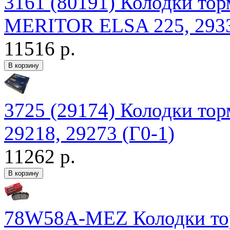
3161 (80191) Колодки то
MERITOR ELSA 225, 2933
11516 р.
3725 (29174) Колодки т
29218, 29273 (Г0-1)
11262 р.
78W58A-MEZ Колодки тор