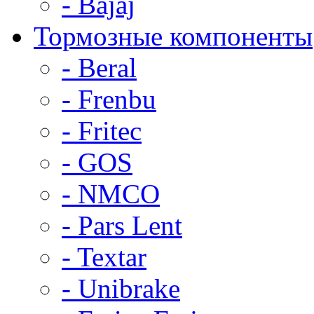
- Bajaj
Тормозные компоненты
- Beral
- Frenbu
- Fritec
- GOS
- NMCO
- Pars Lent
- Textar
- Unibrake