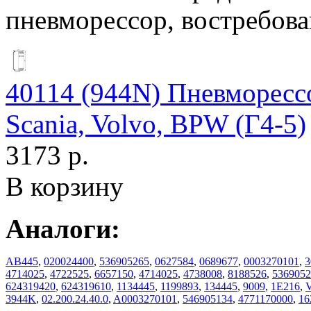
пневморессор, востребова
40114 (944N) Пневморесс
Scania, Volvo, BPW (Г4-5)
3173 р.
В корзину
Аналоги:
AB445
,
020024400
,
536905265
,
0627584
,
0689677
,
0003270101
,
3
4714025
,
4722525
,
6657150
,
4714025
,
4738008
,
8188526
,
5369052
624319420
,
624319610
,
1134445
,
1199893
,
134445
,
9009
,
1E216
,
3944K
,
02.200.24.40.0
,
A0003270101
,
546905134
,
4771170000
,
16