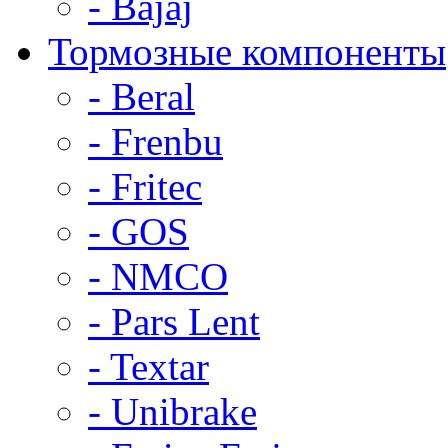
- Bajaj
Тормозные компоненты
- Beral
- Frenbu
- Fritec
- GOS
- NMCO
- Pars Lent
- Textar
- Unibrake