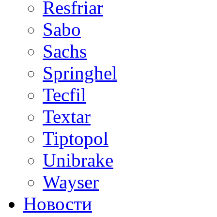
Resfriar
Sabo
Sachs
Springhel
Tecfil
Textar
Tiptopol
Unibrake
Wayser
Новости