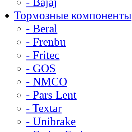
- Bajaj
Тормозные компоненты
- Beral
- Frenbu
- Fritec
- GOS
- NMCO
- Pars Lent
- Textar
- Unibrake