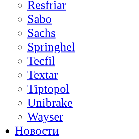
Resfriar
Sabo
Sachs
Springhel
Tecfil
Textar
Tiptopol
Unibrake
Wayser
Новости