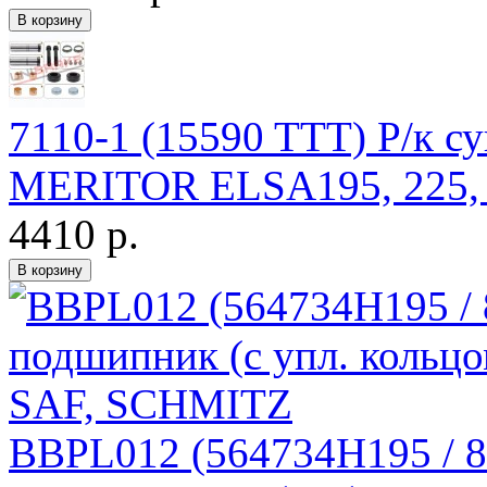
7110-1 (15590 TTT) Р/к с
MERITOR ELSA195, 225, 
4410 р.
BBPL012 (564734H195 / 8