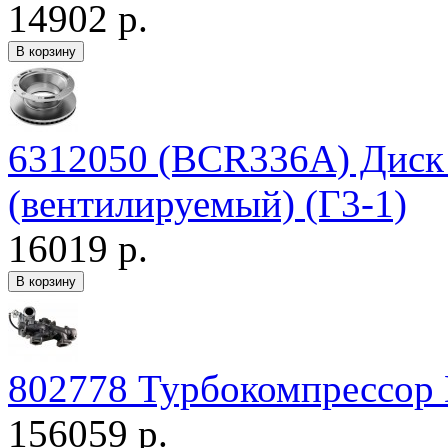
14902 р.
6312050 (BCR336A) Дис
(вентилируемый) (Г3-1)
16019 р.
802778 Турбокомпрессор 
156059 р.