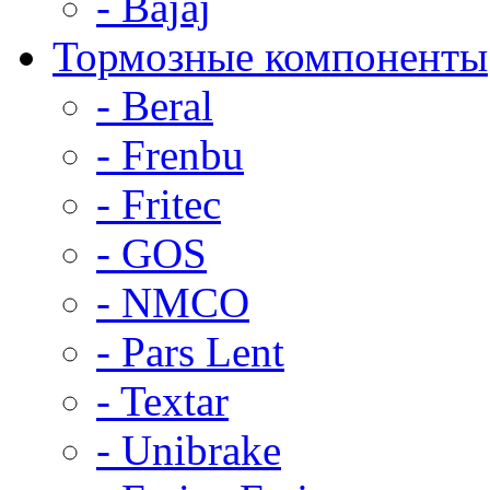
- Bajaj
Тормозные компоненты
- Beral
- Frenbu
- Fritec
- GOS
- NMCO
- Pars Lent
- Textar
- Unibrake