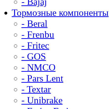
- Bajaj
Тормозные компоненты
- Beral
- Frenbu
- Fritec
- GOS
- NMCO
- Pars Lent
- Textar
- Unibrake