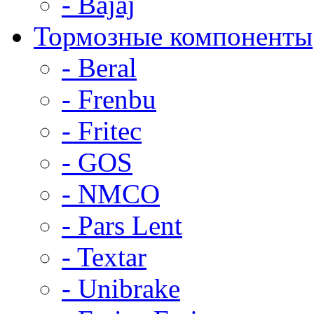
- Bajaj
Тормозные компоненты
- Beral
- Frenbu
- Fritec
- GOS
- NMCO
- Pars Lent
- Textar
- Unibrake