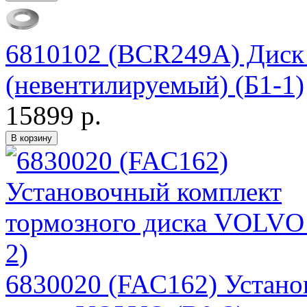
6810102 (BCR249A) Дис
(невентилируемый) (Б1-1)
15899 р.
6830020 (FAC162) Устано