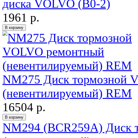
диска VOLVO (В0-2)
1961 р.
NM275 Диск тормозной 
(невентилируемый) REM
16504 р.
NM294 (BCR259A) Диск 