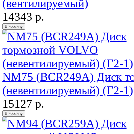
(вентилируемый)
14343 р.
NM75 (BCR249A) Диск т
(невентилируемый) (Г2-1)
15127 р.