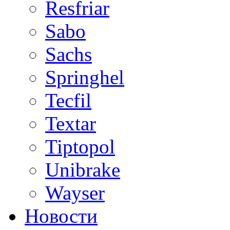
Resfriar
Sabo
Sachs
Springhel
Tecfil
Textar
Tiptopol
Unibrake
Wayser
Новости