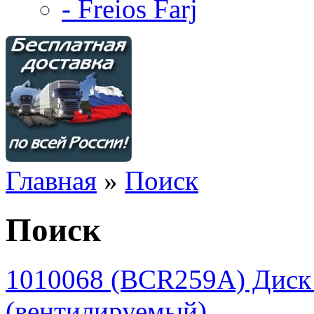
- Freios Farj
Главная
»
Поиск
Поиск
1010068 (BCR259A) Дис
(вентилируемый)