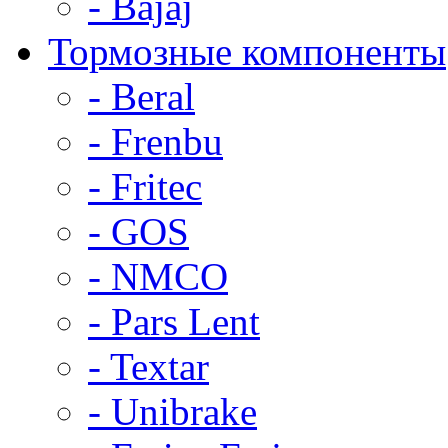
- Bajaj
Тормозные компоненты
- Beral
- Frenbu
- Fritec
- GOS
- NMCO
- Pars Lent
- Textar
- Unibrake