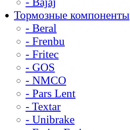
- Bajaj
Тормозные компоненты
- Beral
- Frenbu
- Fritec
- GOS
- NMCO
- Pars Lent
- Textar
- Unibrake