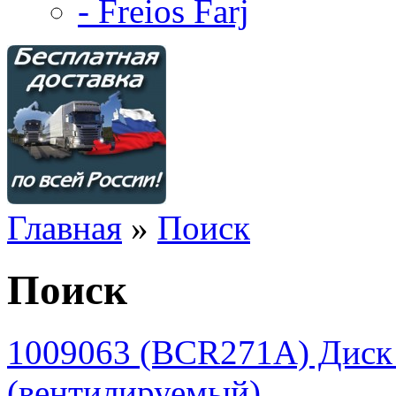
- Freios Farj
Главная
»
Поиск
Поиск
1009063 (BCR271A) Диск
(вентилируемый)