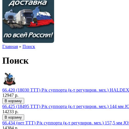
Главная
»
Поиск
Поиск
66.420 (18030 TTT) Р/к суппорта (к-т регулиров. мех.) HAL
12947 р.
66.425 (18495 TTT) Р/к суппорта (к-т регулиров. мех.) 144
14233 р.
66.434 (нет TTT) Р/к суппорта (к-т регулиров. мех.) 157,5
14384 р.