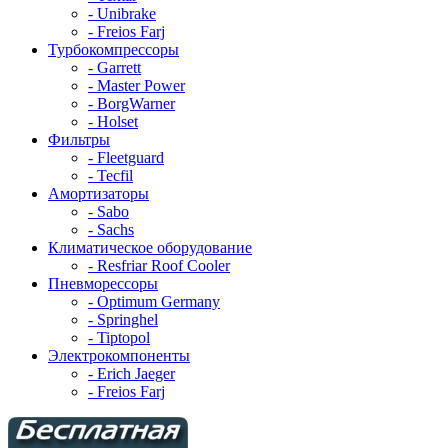
- Unibrake
- Freios Farj
Турбокомпрессоры
- Garrett
- Master Power
- BorgWarner
- Holset
Фильтры
- Fleetguard
- Tecfil
Амортизаторы
- Sabo
- Sachs
Климатическое оборудование
- Resfriar Roof Cooler
Пневморессоры
- Optimum Germany
- Springhel
- Tiptopol
Электрокомпоненты
- Erich Jaeger
- Freios Farj