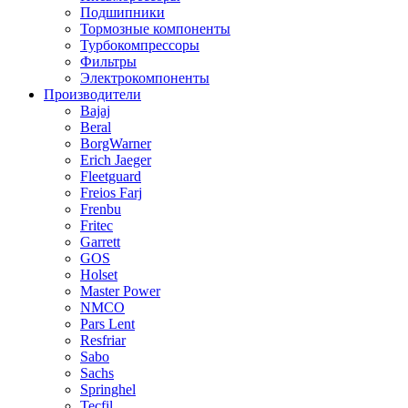
Подшипники
Тормозные компоненты
Турбокомпрессоры
Фильтры
Электрокомпоненты
Производители
Bajaj
Beral
BorgWarner
Erich Jaeger
Fleetguard
Freios Farj
Frenbu
Fritec
Garrett
GOS
Holset
Master Power
NMCO
Pars Lent
Resfriar
Sabo
Sachs
Springhel
Tecfil