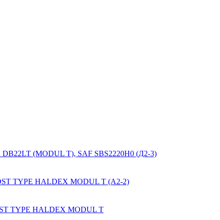
DEX DB22LT (MODUL T), SAF SBS2220H0 (Д2-3)
 мм JOST TYPE HALDEX MODUL T (А2-2)
 мм JOST TYPE HALDEX MODUL T