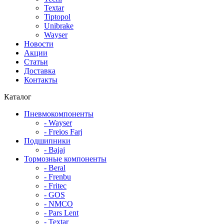
Textar
Tiptopol
Unibrake
Wayser
Новости
Акции
Статьи
Доставка
Контакты
Каталог
Пневмокомпоненты
- Wayser
- Freios Farj
Подшипники
- Bajaj
Тормозные компоненты
- Beral
- Frenbu
- Fritec
- GOS
- NMCO
- Pars Lent
- Textar