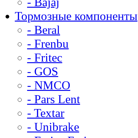
- Bajaj
Тормозные компоненты
- Beral
- Frenbu
- Fritec
- GOS
- NMCO
- Pars Lent
- Textar
- Unibrake