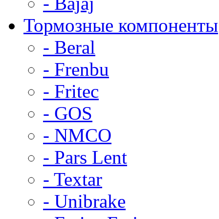
- Bajaj
Тормозные компоненты
- Beral
- Frenbu
- Fritec
- GOS
- NMCO
- Pars Lent
- Textar
- Unibrake