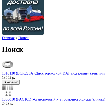
Главная
»
Поиск
Поиск
1310130 (BCR225A) Диск тормозной DAF под клинья (вентили
13552 р.
1330010 (FAC161) Установочный к-т тормозного диска (клинья
2423 р.