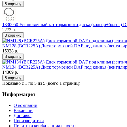
1330050 Установочный к-т тормозного диска (кольцо+болты) D
2272 р.
NM128 (BCR225A) Диск тормозной DAF под клинья (вентилир
15928 р.
NM134 (BCR225A) Диск тормозной DAF под клинья (вентили
14309 р.
Показано с 1 по 5 из 5 (всего 1 страниц)
Информация
О компании
Вакансии
Доставка
Производители
Политика конфиденциальности