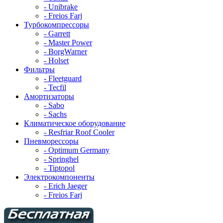
- Unibrake
- Freios Farj
Турбокомпрессоры
- Garrett
- Master Power
- BorgWarner
- Holset
Фильтры
- Fleetguard
- Tecfil
Амортизаторы
- Sabo
- Sachs
Климатическое оборудование
- Resfriar Roof Cooler
Пневморессоры
- Optimum Germany
- Springhel
- Tiptopol
Электрокомпоненты
- Erich Jaeger
- Freios Farj