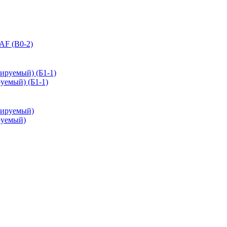
AF (В0-2)
уемый) (Б1-1)
руемый)