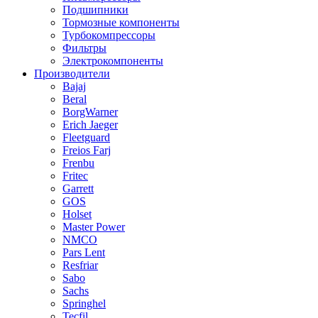
Подшипники
Тормозные компоненты
Турбокомпрессоры
Фильтры
Электрокомпоненты
Производители
Bajaj
Beral
BorgWarner
Erich Jaeger
Fleetguard
Freios Farj
Frenbu
Fritec
Garrett
GOS
Holset
Master Power
NMCO
Pars Lent
Resfriar
Sabo
Sachs
Springhel
Tecfil