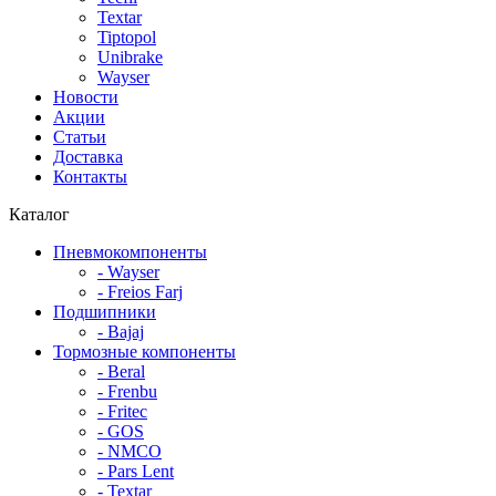
Textar
Tiptopol
Unibrake
Wayser
Новости
Акции
Статьи
Доставка
Контакты
Каталог
Пневмокомпоненты
- Wayser
- Freios Farj
Подшипники
- Bajaj
Тормозные компоненты
- Beral
- Frenbu
- Fritec
- GOS
- NMCO
- Pars Lent
- Textar