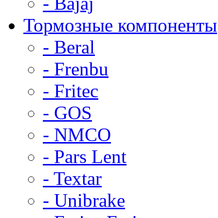
- Bajaj
Тормозные компоненты
- Beral
- Frenbu
- Fritec
- GOS
- NMCO
- Pars Lent
- Textar
- Unibrake