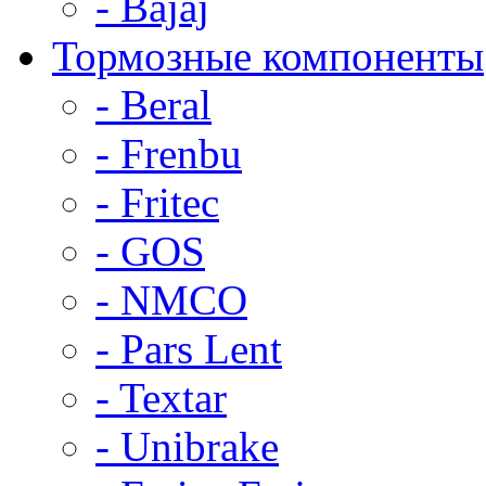
- Bajaj
Тормозные компоненты
- Beral
- Frenbu
- Fritec
- GOS
- NMCO
- Pars Lent
- Textar
- Unibrake