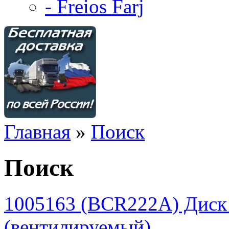
- Freios Farj
Главная
»
Поиск
Поиск
1005163 (BCR222A) Диск
(вентилируемый)