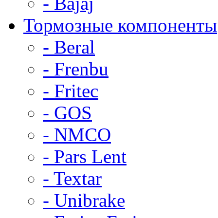
- Bajaj
Тормозные компоненты
- Beral
- Frenbu
- Fritec
- GOS
- NMCO
- Pars Lent
- Textar
- Unibrake