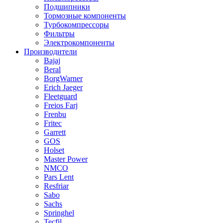
Подшипники
Тормозные компоненты
Турбокомпрессоры
Фильтры
Электрокомпоненты
Производители
Bajaj
Beral
BorgWarner
Erich Jaeger
Fleetguard
Freios Farj
Frenbu
Fritec
Garrett
GOS
Holset
Master Power
NMCO
Pars Lent
Resfriar
Sabo
Sachs
Springhel
Tecfil