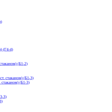
м)
) (Г4-4)
таканом) (Б1-2)
стаканом) (Б1-3)
3)