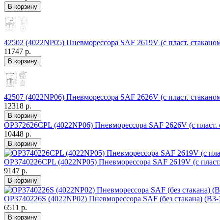
42502 (4022NP05) Пневморессора SAF 2619V (с пласт. стакано
11747 р.
42507 (4022NP06) Пневморессора SAF 2626V (с пласт. стаканом
12318 р.
OP372626CPL (4022NP06) Пневморессора SAF 2626V (с пласт. с
10448 р.
OP3740226CPL (4022NP05) Пневморессора SAF 2619V (с пласт. 
9147 р.
OP3740226S (4022NP02) Пневморессора SAF (без стакана) (В3-
6511 р.