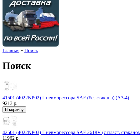
Главная
»
Поиск
Поиск
41501 (4022NP02) Пневморессора SAF (без стакана) (А3-4)
9213 р.
42501 (4022NP03) Пневморессора SAF 2618V (с пласт. стаканом
11962 р.