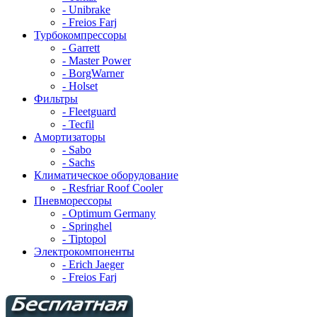
- Unibrake
- Freios Farj
Турбокомпрессоры
- Garrett
- Master Power
- BorgWarner
- Holset
Фильтры
- Fleetguard
- Tecfil
Амортизаторы
- Sabo
- Sachs
Климатическое оборудование
- Resfriar Roof Cooler
Пневморессоры
- Optimum Germany
- Springhel
- Tiptopol
Электрокомпоненты
- Erich Jaeger
- Freios Farj