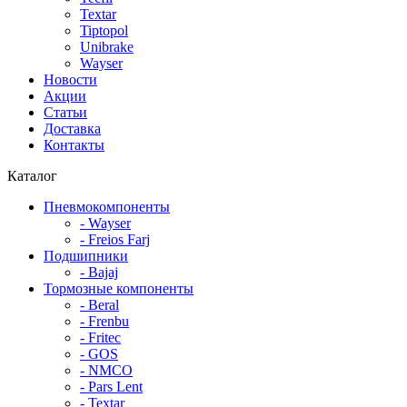
Textar
Tiptopol
Unibrake
Wayser
Новости
Акции
Статьи
Доставка
Контакты
Каталог
Пневмокомпоненты
- Wayser
- Freios Farj
Подшипники
- Bajaj
Тормозные компоненты
- Beral
- Frenbu
- Fritec
- GOS
- NMCO
- Pars Lent
- Textar