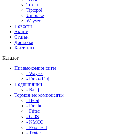
Textar
Tiptopol
Unibrake
Wayser
Новости
Акции
Статьи
Доставка
Контакты
Каталог
Пневмокомпоненты
- Wayser
- Freios Farj
Подшипники
- Bajaj
Тормозные компоненты
- Beral
- Frenbu
- Fritec
- GOS
- NMCO
- Pars Lent
- Textar