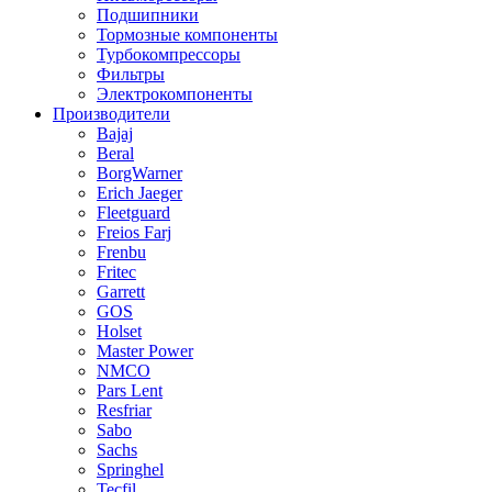
Подшипники
Тормозные компоненты
Турбокомпрессоры
Фильтры
Электрокомпоненты
Производители
Bajaj
Beral
BorgWarner
Erich Jaeger
Fleetguard
Freios Farj
Frenbu
Fritec
Garrett
GOS
Holset
Master Power
NMCO
Pars Lent
Resfriar
Sabo
Sachs
Springhel
Tecfil