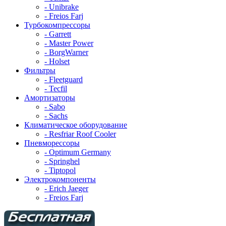
- Unibrake
- Freios Farj
Турбокомпрессоры
- Garrett
- Master Power
- BorgWarner
- Holset
Фильтры
- Fleetguard
- Tecfil
Амортизаторы
- Sabo
- Sachs
Климатическое оборудование
- Resfriar Roof Cooler
Пневморессоры
- Optimum Germany
- Springhel
- Tiptopol
Электрокомпоненты
- Erich Jaeger
- Freios Farj