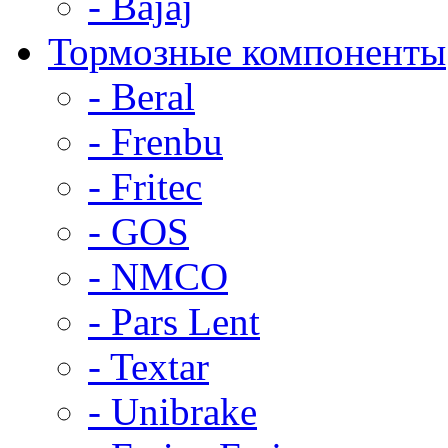
- Bajaj
Тормозные компоненты
- Beral
- Frenbu
- Fritec
- GOS
- NMCO
- Pars Lent
- Textar
- Unibrake