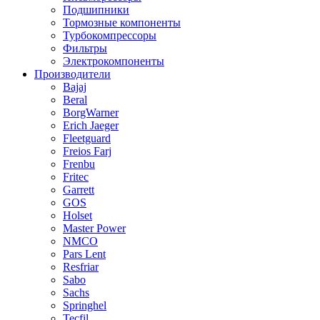
Подшипники
Тормозные компоненты
Турбокомпрессоры
Фильтры
Электрокомпоненты
Производители
Bajaj
Beral
BorgWarner
Erich Jaeger
Fleetguard
Freios Farj
Frenbu
Fritec
Garrett
GOS
Holset
Master Power
NMCO
Pars Lent
Resfriar
Sabo
Sachs
Springhel
Tecfil