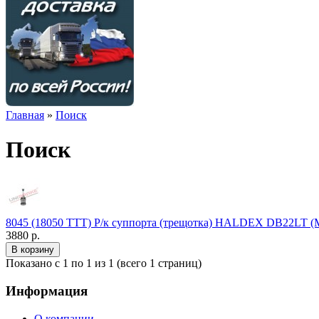
Главная
»
Поиск
Поиск
8045 (18050 TTT) Р/к суппорта (трещотка) HALDEX DB22LT 
3880 р.
Показано с 1 по 1 из 1 (всего 1 страниц)
Информация
О компании