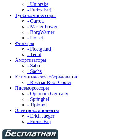
- Unibrake
- Freios Farj
Турбокомпрессоры
- Garrett
- Master Power
- BorgWarner
- Holset
Фильтры
- Fleetguard
- Tecfil
Амортизаторы
- Sabo
- Sachs
Климатическое оборудование
- Resfriar Roof Cooler
Пневморессоры
- Optimum Germany
- Springhel
- Tiptopol
Электрокомпоненты
- Erich Jaeger
- Freios Farj