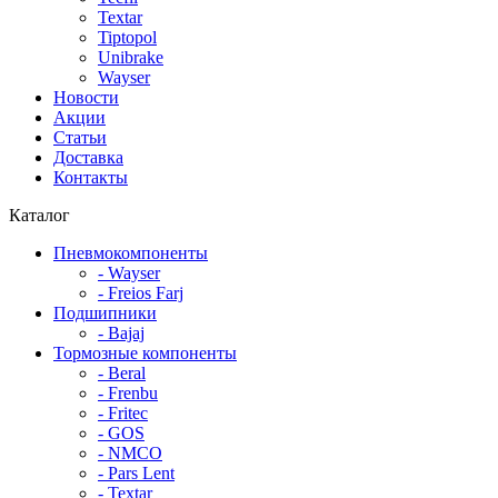
Textar
Tiptopol
Unibrake
Wayser
Новости
Акции
Статьи
Доставка
Контакты
Каталог
Пневмокомпоненты
- Wayser
- Freios Farj
Подшипники
- Bajaj
Тормозные компоненты
- Beral
- Frenbu
- Fritec
- GOS
- NMCO
- Pars Lent
- Textar