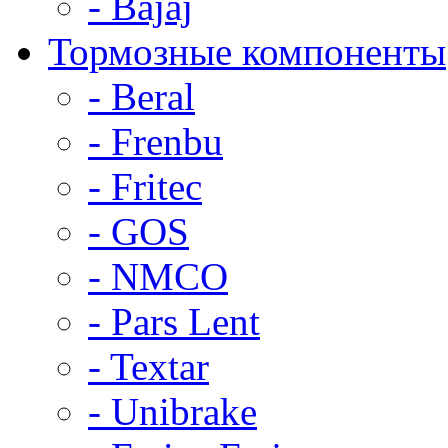
- Bajaj
Тормозные компоненты
- Beral
- Frenbu
- Fritec
- GOS
- NMCO
- Pars Lent
- Textar
- Unibrake