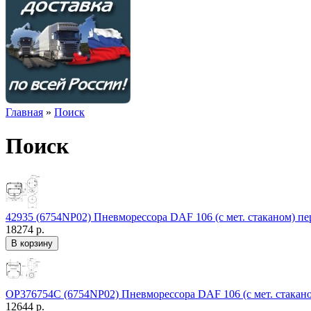
Главная
»
Поиск
Поиск
42935 (6754NP02) Пневморессора DAF 106 (с мет. стаканом) пер
18274 р.
OP376754C (6754NP02) Пневморессора DAF 106 (с мет. стаканом
12644 р.