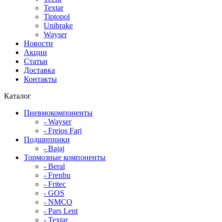
Textar
Tiptopol
Unibrake
Wayser
Новости
Акции
Статьи
Доставка
Контакты
Каталог
Пневмокомпоненты
- Wayser
- Freios Farj
Подшипники
- Bajaj
Тормозные компоненты
- Beral
- Frenbu
- Fritec
- GOS
- NMCO
- Pars Lent
- Textar