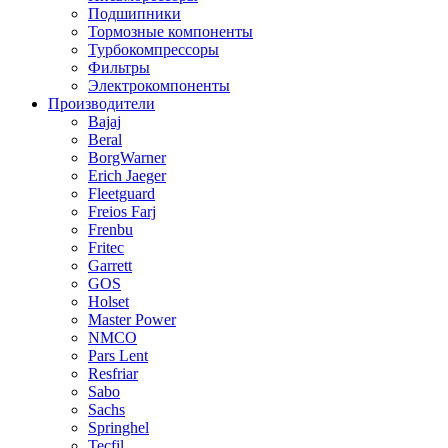
Подшипники
Тормозные компоненты
Турбокомпрессоры
Фильтры
Электрокомпоненты
Производители
Bajaj
Beral
BorgWarner
Erich Jaeger
Fleetguard
Freios Farj
Frenbu
Fritec
Garrett
GOS
Holset
Master Power
NMCO
Pars Lent
Resfriar
Sabo
Sachs
Springhel
Tecfil