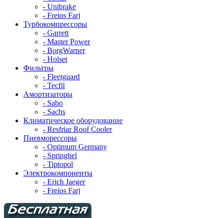
- Unibrake
- Freios Farj
Турбокомпрессоры
- Garrett
- Master Power
- BorgWarner
- Holset
Фильтры
- Fleetguard
- Tecfil
Амортизаторы
- Sabo
- Sachs
Климатическое оборудование
- Resfriar Roof Cooler
Пневморессоры
- Optimum Germany
- Springhel
- Tiptopol
Электрокомпоненты
- Erich Jaeger
- Freios Farj