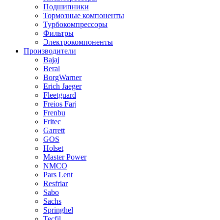
Подшипники
Тормозные компоненты
Турбокомпрессоры
Фильтры
Электрокомпоненты
Производители
Bajaj
Beral
BorgWarner
Erich Jaeger
Fleetguard
Freios Farj
Frenbu
Fritec
Garrett
GOS
Holset
Master Power
NMCO
Pars Lent
Resfriar
Sabo
Sachs
Springhel
Tecfil