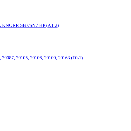
NIA KNORR SB7/SN7 HP (А1-2)
9087, 29105, 29106, 29109, 29163 (Г0-1)