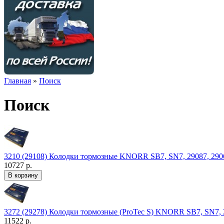
Главная
»
Поиск
Поиск
3210 (29108) Колодки тормозные KNORR SB7, SN7, 29087, 2906
10727 р.
3272 (29278) Колодки тормозные (ProTec S) KNORR SB7, SN7, 2
11522 р.