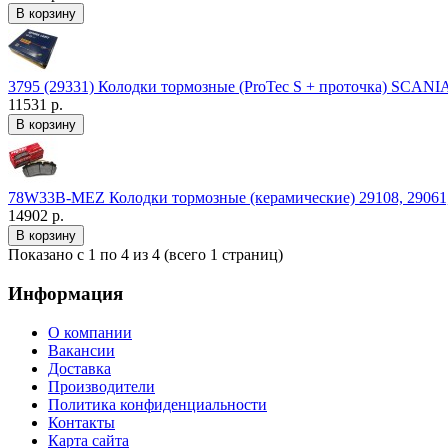
3795 (29331) Колодки тормозные (ProTec S + проточка) SCA
11531 р.
78W33B-MEZ Колодки тормозные (керамические) 29108, 29061, 2
14902 р.
Показано с 1 по 4 из 4 (всего 1 страниц)
Информация
О компании
Вакансии
Доставка
Производители
Политика конфиденциальности
Контакты
Карта сайта