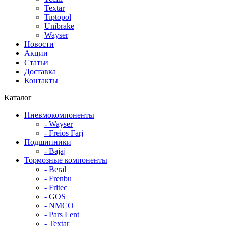
Textar
Tiptopol
Unibrake
Wayser
Новости
Акции
Статьи
Доставка
Контакты
Каталог
Пневмокомпоненты
- Wayser
- Freios Farj
Подшипники
- Bajaj
Тормозные компоненты
- Beral
- Frenbu
- Fritec
- GOS
- NMCO
- Pars Lent
- Textar