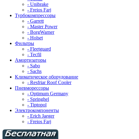
- Unibrake
- Freios Farj
Турбокомпрессоры
- Garrett
- Master Power
- BorgWarner
- Holset
Фильтры
- Fleetguard
- Tecfil
Амортизаторы
- Sabo
- Sachs
Климатическое оборудование
- Resfriar Roof Cooler
Пневморессоры
- Optimum Germany
- Springhel
- Tiptopol
Электрокомпоненты
- Erich Jaeger
- Freios Farj