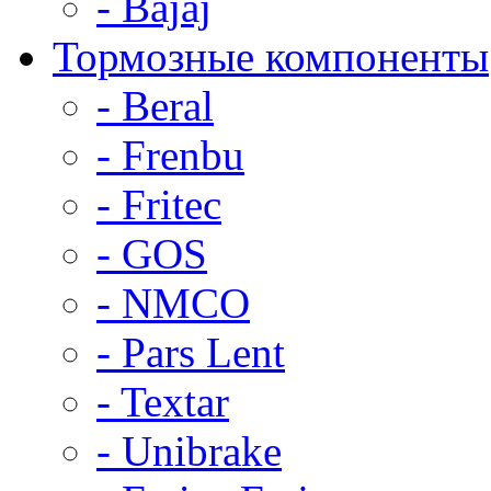
- Bajaj
Тормозные компоненты
- Beral
- Frenbu
- Fritec
- GOS
- NMCO
- Pars Lent
- Textar
- Unibrake