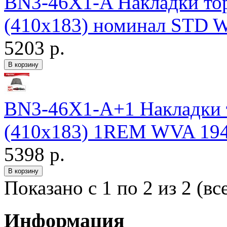
BN3-46X1-A Накладки т
(410х183) номинал STD W
5203 р.
BN3-46X1-A+1 Накладки
(410х183) 1REM WVA 1949
5398 р.
Показано с 1 по 2 из 2 (вс
Информация