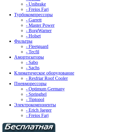
- Unibrake
- Freios Farj
Турбокомпрессоры
- Garrett
- Master Power
- BorgWarner
- Holset
Фильтры
- Fleetguard
- Tecfil
Амортизаторы
- Sabo
- Sachs
Климатическое оборудование
- Resfriar Roof Cooler
Пневморессоры
- Optimum Germany
- Springhel
- Tiptopol
Электрокомпоненты
- Erich Jaeger
- Freios Farj