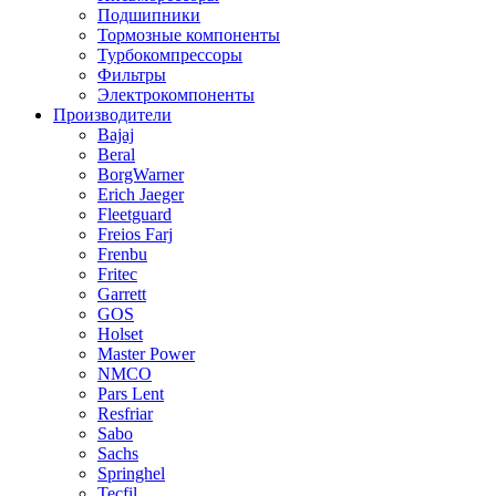
Подшипники
Тормозные компоненты
Турбокомпрессоры
Фильтры
Электрокомпоненты
Производители
Bajaj
Beral
BorgWarner
Erich Jaeger
Fleetguard
Freios Farj
Frenbu
Fritec
Garrett
GOS
Holset
Master Power
NMCO
Pars Lent
Resfriar
Sabo
Sachs
Springhel
Tecfil