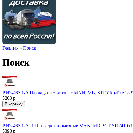
Главная
»
Поиск
Поиск
BN3-46X1-A Накладки тормозные MAN, MB, STEYR (410х183) 
5203 р.
BN3-46X1-A+1 Накладки тормозные MAN, MB, STEYR (410х18
5398 р.