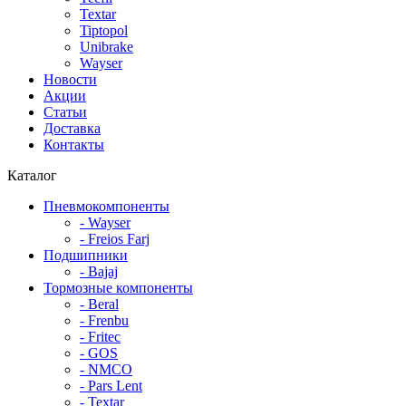
Textar
Tiptopol
Unibrake
Wayser
Новости
Акции
Статьи
Доставка
Контакты
Каталог
Пневмокомпоненты
- Wayser
- Freios Farj
Подшипники
- Bajaj
Тормозные компоненты
- Beral
- Frenbu
- Fritec
- GOS
- NMCO
- Pars Lent
- Textar