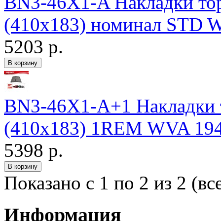
BN3-46X1-A Накладки т
(410х183) номинал STD W
5203 р.
BN3-46X1-A+1 Накладки
(410х183) 1REM WVA 1949
5398 р.
Показано с 1 по 2 из 2 (вс
Информация