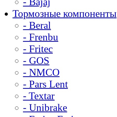
- Bajaj
Тормозные компоненты
- Beral
- Frenbu
- Fritec
- GOS
- NMCO
- Pars Lent
- Textar
- Unibrake