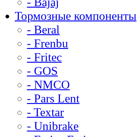
- Bajaj
Тормозные компоненты
- Beral
- Frenbu
- Fritec
- GOS
- NMCO
- Pars Lent
- Textar
- Unibrake