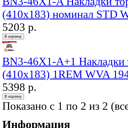
BN3-46X1-A Накладки т
(410х183) номинал STD W
5203 р.
BN3-46X1-A+1 Накладки
(410х183) 1REM WVA 1949
5398 р.
Показано с 1 по 2 из 2 (вс
Информация