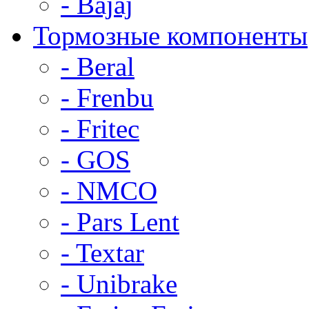
- Bajaj
Тормозные компоненты
- Beral
- Frenbu
- Fritec
- GOS
- NMCO
- Pars Lent
- Textar
- Unibrake