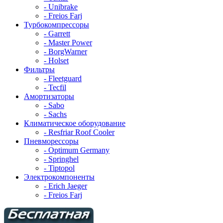
- Unibrake
- Freios Farj
Турбокомпрессоры
- Garrett
- Master Power
- BorgWarner
- Holset
Фильтры
- Fleetguard
- Tecfil
Амортизаторы
- Sabo
- Sachs
Климатическое оборудование
- Resfriar Roof Cooler
Пневморессоры
- Optimum Germany
- Springhel
- Tiptopol
Электрокомпоненты
- Erich Jaeger
- Freios Farj