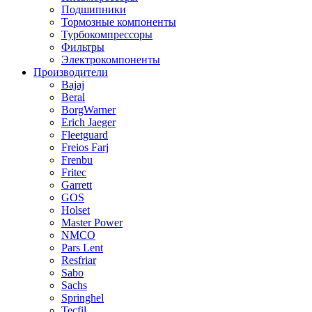
Подшипники
Тормозные компоненты
Турбокомпрессоры
Фильтры
Электрокомпоненты
Производители
Bajaj
Beral
BorgWarner
Erich Jaeger
Fleetguard
Freios Farj
Frenbu
Fritec
Garrett
GOS
Holset
Master Power
NMCO
Pars Lent
Resfriar
Sabo
Sachs
Springhel
Tecfil