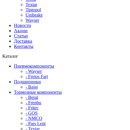
Textar
Tiptopol
Unibrake
Wayser
Новости
Акции
Статьи
Доставка
Контакты
Каталог
Пневмокомпоненты
- Wayser
- Freios Farj
Подшипники
- Bajaj
Тормозные компоненты
- Beral
- Frenbu
- Fritec
- GOS
- NMCO
- Pars Lent
- Textar