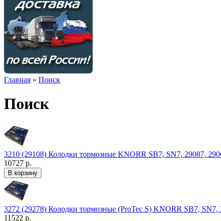
Главная
»
Поиск
Поиск
3210 (29108) Колодки тормозные KNORR SB7, SN7, 29087, 2906
10727 р.
3272 (29278) Колодки тормозные (ProTec S) KNORR SB7, SN7, 2
11522 р.