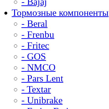
- Bajaj
Тормозные компоненты
- Beral
- Frenbu
- Fritec
- GOS
- NMCO
- Pars Lent
- Textar
- Unibrake