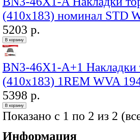
BN3-46X1-A Накладки т
(410х183) номинал STD W
5203 р.
BN3-46X1-A+1 Накладки
(410х183) 1REM WVA 1949
5398 р.
Показано с 1 по 2 из 2 (вс
Информация